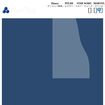
Disney
PIXAR
STAR WARS
MARVEL
- ディスニー映画 -
- ピクサー -
- スター・ウォーズ -
- マーベル -



0