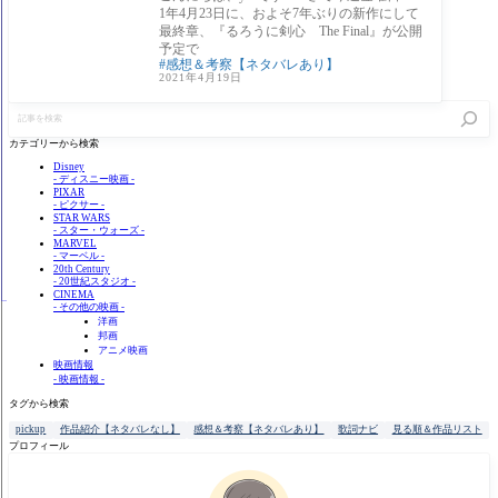
1年4月23日に、およそ7年ぶりの新作にして
最終章、『るろうに剣心 The Final』が公開
予定で
感想＆考察【ネタバレあり】
2021年4月19日
記
事
を
カテゴリーから検索
検
索
Disney
- ディスニー映画 -
PIXAR
- ピクサー -
STAR WARS
- スター・ウォーズ -
MARVEL
- マーベル -
20th Century
- 20世紀スタジオ -
CINEMA
- その他の映画 -
洋画
邦画
アニメ映画
映画情報
- 映画情報 -
タグから検索
pickup
作品紹介【ネタバレなし】
感想＆考察【ネタバレあり】
歌詞ナビ
見る順＆作品リスト
プロフィール