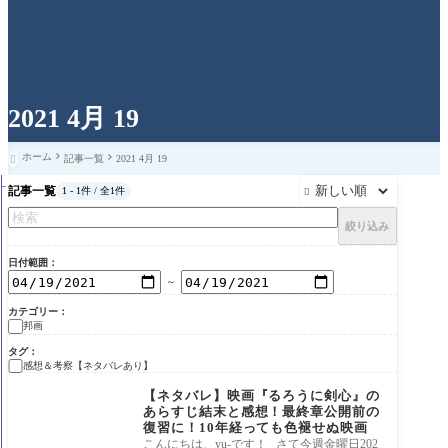
2021 4月 19
ホーム
記事一覧
2021 4月 19

記事一覧
1 - 1件 / 全1件

絞り込み
日付範囲
～
カテゴリー
邦画
タグ
感想＆考察【ネタバレあり】
邦画
【ネタバレ】映画『るろうに剣心』の
あらすじ結末と感想！最終章公開前の
復習に！10年経っても色褪せぬ映画
こんにちは、yu-です！ さて今週金曜日202