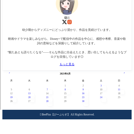
ゆー
幼少期からディズニーにどっぷり浸かり、作品を見続けています。
映画やドラマを楽しみながら、Disney+で配信中の作品を中心に、感想や考察、音楽や歌
詞の意味などを深掘りして紹介しています。
“観たあとも語りたくなる”——そんな作品に出会えたとき、思い出してもらえるようなブ
ログを目指しています◎
もっと見る
« 3月
5月 »
2021年4月
月
火
水
木
金
土
日
1
2
3
4
5
6
7
8
9
10
11
12
13
14
15
16
17
18
19
20
21
22
23
24
25
26
27
28
29
30

BeePlus【びーぷらす】 All Rights Reserved.