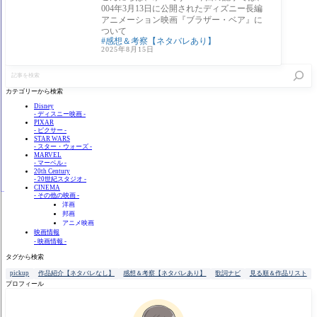
004年3月13日に公開されたディズニー長編
アニメーション映画『ブラザー・ベア』に
ついて
感想＆考察【ネタバレあり】
2025年8月15日
記
事
を
カテゴリーから検索
検
索
Disney
- ディスニー映画 -
PIXAR
- ピクサー -
STAR WARS
- スター・ウォーズ -
MARVEL
- マーベル -
20th Century
- 20世紀スタジオ -
CINEMA
- その他の映画 -
洋画
邦画
アニメ映画
映画情報
- 映画情報 -
タグから検索
pickup
作品紹介【ネタバレなし】
感想＆考察【ネタバレあり】
歌詞ナビ
見る順＆作品リスト
プロフィール