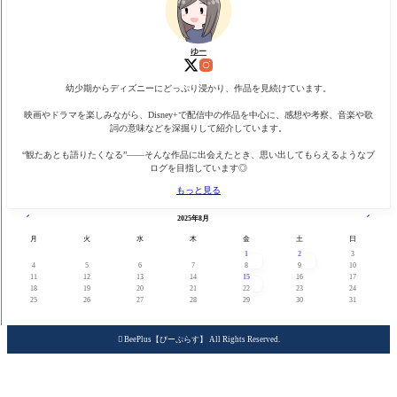
ゆー
幼少期からディズニーにどっぷり浸かり、作品を見続けています。
映画やドラマを楽しみながら、Disney+で配信中の作品を中心に、感想や考察、音楽や歌
詞の意味などを深掘りして紹介しています。
“観たあとも語りたくなる”——そんな作品に出会えたとき、思い出してもらえるようなブ
ログを目指しています◎
もっと見る
« 7月
9月 »
2025年8月
月
火
水
木
金
土
日
1
2
3
4
5
6
7
8
9
10
11
12
13
14
15
16
17
18
19
20
21
22
23
24
25
26
27
28
29
30
31

BeePlus【びーぷらす】 All Rights Reserved.