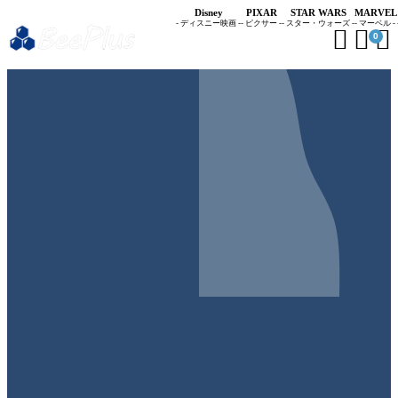
Disney
PIXAR
STAR WARS
MARVEL
- ディスニー映画 -
- ピクサー -
- スター・ウォーズ -
- マーベル -



0