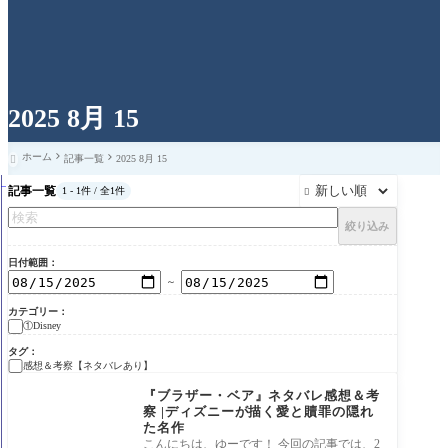
2025 8月 15
ホーム
記事一覧
2025 8月 15

記事一覧
1 - 1件 / 全1件

絞り込み
日付範囲
～
カテゴリー
①Disney
タグ
感想＆考察【ネタバレあり】
①Disney
『ブラザー・ベア』ネタバレ感想＆考
察 |ディズニーが描く愛と贖罪の隠れ
た名作
こんにちは、ゆーです！ 今回の記事では、2